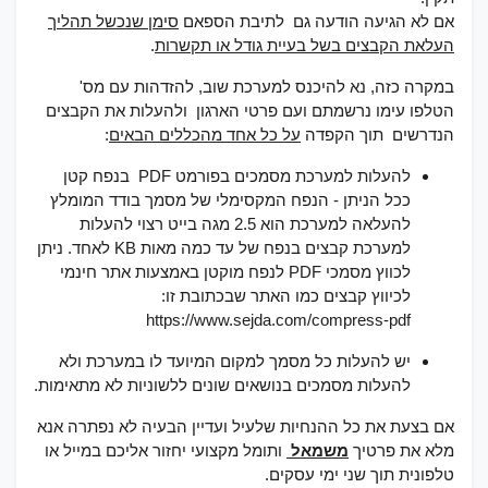
אם לא הגיעה הודעה גם לתיבת הספאם
סימן שנכשל תהליך
העלאת הקבצים בשל בעיית גודל או תקשרות
.
במקרה כזה, נא להיכנס למערכת שוב, להזדהות עם מס'
הטלפו עימו נרשמתם ועם פרטי הארגון ולהעלות את הקבצים
הנדרשים תוך הקפדה
על כל אחד מהכללים הבאים
:
להעלות למערכת מסמכים בפורמט PDF בנפח קטן
ככל הניתן - הנפח המקסימלי של מסמך בודד המומלץ
להעלאה למערכת הוא 2.5 מגה בייט רצוי להעלות
למערכת קבצים בנפח של עד כמה מאות KB לאחד. ניתן
לכווץ מסמכי PDF לנפח מוקטן באמצעות אתר חינמי
לכיווץ קבצים כמו האתר שבכתובת זו:
https://www.sejda.com/compress-pdf
יש להעלות כל מסמך למקום המיועד לו במערכת ולא
להעלות מסמכים בנושאים שונים ללשוניות לא מתאימות.
אם בצעת את כל ההנחיות שלעיל ועדיין הבעיה לא נפתרה אנא
מלא את פרטיך
משמאל
ותומל מקצועי יחזור אליכם במייל או
טלפונית תוך שני ימי עסקים.