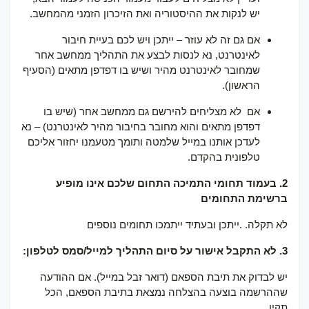
יש לנקות את ההיסטוריה ואת הזיכרון הזמני מהמחשב.
אם גם זה לא עוזר – ייתכן ויש לכם בעיית חיבור
לאינטרנט, נא לנסות לבצע את התהליך ממחשב אחר
שמחובר לאינטרנט מהיר ושיש בו דפדפן מתאים (הסעיף
הראשון).
אם לא מצליחים להירשם גם ממחשב אחר (שיש בו
דפדפן מתאים והוא מחובר בחיבור מהיר לאינטרנט) – נא
לעדכן אותנו במייל שלמטה ותומך מטעמנו יחזור אליכם
טלפונית בהקדם.
2. בעמוד תחומי התמיכה התחום שלכם אינו מופיע
ברשימת התחומים
לא תקלה. .ייתכן ובעתיד ייתמכו תחומים נוספים
3. לא התקבל אישור על סיום התהליך למייל/סמס לטלפון:
יש לבדוק את תיבת הספאם (דואר זבל במייל). אם ההודעה
שההרשמה בוצעה בהצלחה נמצאת בתיבת הספאם, הכל
תקין.