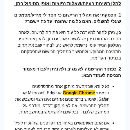
להלן רשימת בעיות/שאלות נפוצות ואופן הטיפול בהן:
1. הפסקתי את תהליך הרישום כי חסר לי מידע/מסמכים
שעלי להשלים. האם כל מה שהזנתי עד כה יישמר?
כן
, ניתן לחזור למערכת כל עוד היא פתוחה לרישום. לאחר
בחירת התחום ניתן יש לגשת לאזור
עדכון,
להזין את מספר
הטלפון הנייד עימו נרשמת לראשונה, לבחור שוב את תחום
התמיכה המבוקש ולהמשיך בתהליך הרישום שהפסקתם
בכניסה הקודמת.
2. כפתור ההרשמה לא מגיב ולא ניתן לעבור מעמוד
הכניסה לעמוד הבא
:
נא לוודא שבמחשב מותקן אחד מהדפדפנים
הבאים:
Google Chrome
או Microsoft Edge או-
Safari. שימוש בדפדפנים אחרים אינו רצוי ומשבש את
תהליך ההרשמה. אם לא מותקן דפדפן מודרני על
המחשב שלכם – נבקשכם להשתמש במחשב אחר.
אם אתם משתמשים באחד מהדפדפנים שהוזכרו לעיל
ועדיין לא מצליחים לעבור מעמוד הכניסה לעמוד הבא,